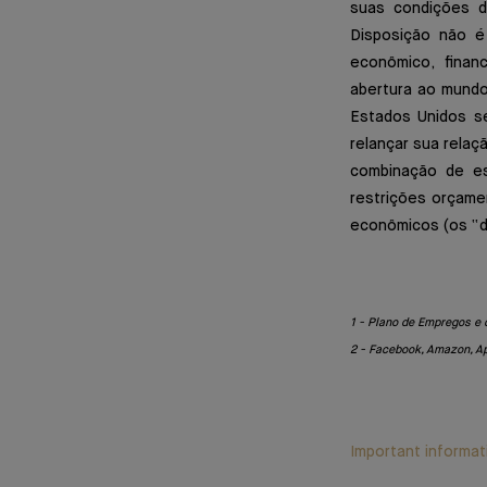
suas condições d
Disposição não é
econômico, financ
abertura ao mundo
Estados Unidos s
relançar sua relaç
combinação de es
restrições orçamen
econômicos (os “d
1 - Plano de Empregos e 
2 - Facebook, Amazon, App
Important informat