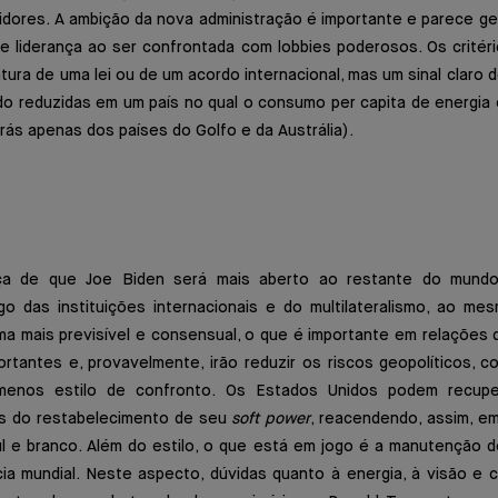
idores. A ambição da nova administração é importante e parece ge
te liderança ao ser confrontada com lobbies poderosos. Os critér
tura de uma lei ou de um acordo internacional, mas um sinal claro
o reduzidas em um país no qual o consumo per capita de energia 
rás apenas dos países do Golfo e da Austrália).
 de que Joe Biden será mais aberto ao restante do mundo,
o das instituições internacionais e do multilateralismo, ao 
a mais previsível e consensual, o que é importante em relações d
rtantes e, provavelmente, irão reduzir os riscos geopolíticos,
 menos estilo de confronto. Os Estados Unidos podem recuper
és do restabelecimento de seu
soft power
, reacendendo, assim, em
ul e branco. Além do estilo, o que está em jogo é a manutenção 
a mundial. Neste aspecto, dúvidas quanto à energia, à visão e c