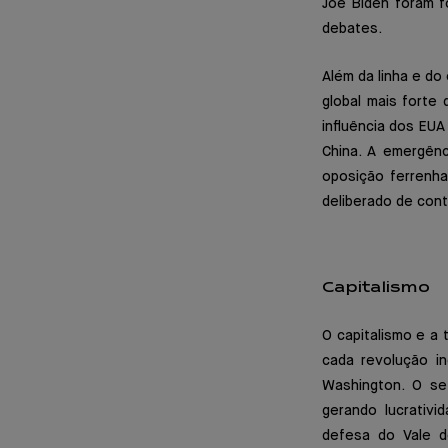
Joe Biden foram f
debates.
Além da linha e do
global mais forte
influência dos EUA
China. A emergênc
oposição ferrenha
deliberado de con
Capitalismo
O capitalismo e a
cada revolução in
Washington. O set
gerando lucrativi
defesa do Vale d