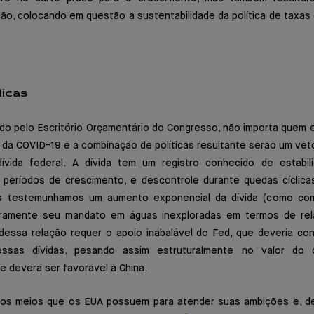
ão, colocando em questão a sustentabilidade da política de taxas
licas
o pelo Escritório Orçamentário do Congresso, não importa quem e
e da COVID-19 e a combinação de políticas resultante serão um ve
ívida federal. A dívida tem um registro conhecido de estabi
períodos de crescimento, e descontrole durante quedas cíclica
s testemunhamos um aumento exponencial da dívida (como co
ramente seu mandato em águas inexploradas em termos de rela
 dessa relação requer o apoio inabalável do Fed, que deveria con
essas dívidas, pesando assim estruturalmente no valor do d
 deverá ser favorável à China.
os meios que os EUA possuem para atender suas ambições e, de