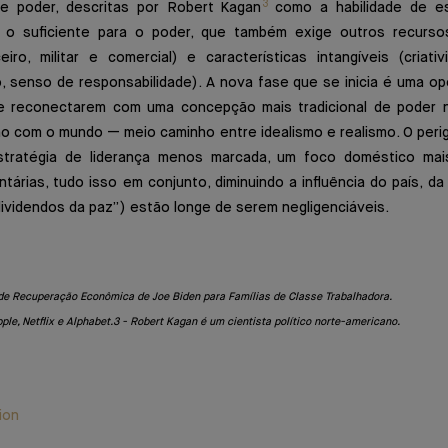
3
e poder, descritas por Robert Kagan
como a habilidade de esc
 o suficiente para o poder, que também exige outros recursos
eiro, militar e comercial) e características intangíveis (criati
, senso de responsabilidade). A nova fase que se inicia é uma op
e reconectarem com uma concepção mais tradicional de poder n
ão com o mundo — meio caminho entre idealismo e realismo. O perig
tratégia de liderança menos marcada, um foco doméstico mai
tárias, tudo isso em conjunto, diminuindo a influência do país, da
ividendos da paz”) estão longe de serem negligenciáveis.
de Recuperação Econômica de Joe Biden para Famílias de Classe Trabalhadora.
le, Netflix e Alphabet.
3 - Robert Kagan é um cientista político norte-americano.
ion