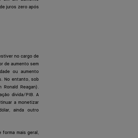
 de juros zero após
stiver no cargo de
tor de aumento sem
lidade ou aumento
s. No entanto, sob
m Ronald Reagan).
ção dívida/PIB. A
tinuar a monetizar
ólar, ainda outro
 forma mais geral,