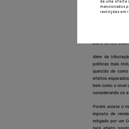
de uma oferta 
tanto com preside
mencionados po
restrições em 
pacto social bas
previstas é tanto
os 10% mais ricos,
democrata no Sena
plano de Joe Biden
Além da tributaç
políticas mais in
questão de como in
efeitos esperados 
bem como o nível d
considerando os e
Porém, existe o r
imposto de renda 
mitigado por um C
terá efeito posi