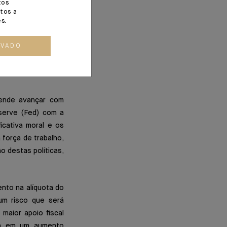
tos
com o que resta do
tos a
s.
afio das reformas
 mais efetivamente
OVADO
usência de maioria
mas tributárias no
tende avançar com
eserve (Fed) com a
icativa moral e os
 força de trabalho,
o destas políticas,
nto na alíquota do
 um risco que será
maior apoio fiscal
ará em um aumento