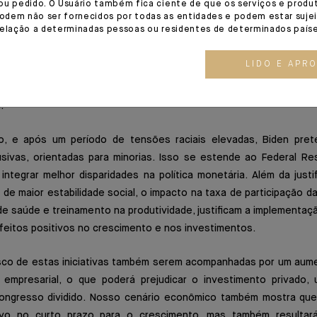
ou pedido. O Usuário também fica ciente de que os serviços e produ
ntes democratas quanto com republicanos, cria o risco de acabar 
dem não ser fornecidos por todas as entidades e podem estar sujei
relação a determinadas pessoas ou residentes de determinados paíse
eado na promessa norte-americana de ascensão social. O des
 aumentar a contribuição do 1% que está no topo, quanto envolver
LIDO E APR
 graças a salários altos e melhor cobertura social. Contudo, a a
do reduz bastante a probabilidade e escala potencial das refor
.
ão, e após um período de tensões raciais elevadas, Biden pre
clusivas, orientadas para minorias. Isso se estende ao Federal R
tegrar melhor disparidades na política monetária. Além da justif
de maior estabilidade social, o impacto na taxa de participação da
e saúde e treinamento na produtividade, justificam a implementaçã
feitos positivos no crescimento e nos investimentos.
isco de estas iniciativas também serem acompanhadas por um aume
empresarial, o que poderá prejudicar o investimento privado,
ongresso dividido. Nosso cenário econômico também mostra que 
tivo no curto prazo para o crescimento, mas também result