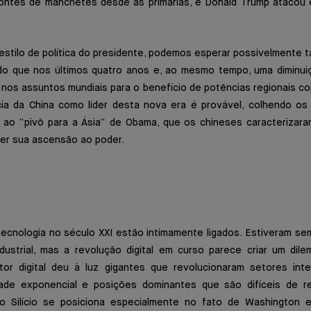
ontes de manchetes desde as primárias, e Donald Trump atacou
 estilo de política do presidente, podemos esperar possivelmente
 do que nos últimos quatro anos e, ao mesmo tempo, uma diminui
 nos assuntos mundiais para o benefício de potências regionais co
ia da China como líder desta nova era é provável, colhendo os
 ao “pivô para a Ásia” de Obama, que os chineses caracteriza
ter sua ascensão ao poder.
 tecnologia no século XXI estão intimamente ligados. Estiveram s
dustrial, mas a revolução digital em curso parece criar um dil
or digital deu à luz gigantes que revolucionaram setores int
dade exponencial e posições dominantes que são difíceis de re
o Silício se posiciona especialmente no fato de Washington e