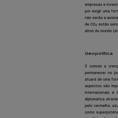
empresas e invest
por exigir uma for
não serão a assina
de CO
estão send
2
altos do mundo (at
Geopolítica
É comum a crença
permanecer no jog
atuará de uma form
aspectos são impo
internacionais e
diplomática atrav
pelo vermelho, az
como superpotênci