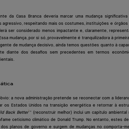
nte da Casa Branca deveria marcar uma mudança significativa
s agressivo, respeitando mais os costumes, instituições e órgãos 
erá ser considerado menos impactante e, claramente, represent
ssa mudança, por si só, provavelmente é tranquilizadora à primei
agente de mudança decisivo, ainda temos questões quanto à capac
te diante dos desafios sem precedentes em termos econômic
ientais.
ática
óbvio: a nova administração pretende se reconectar com a lideran
r os Estados Unidos na transição energética e retornar à estr
1
ild Back Better
” (reconstruir melhor) inclui um capítulo ambiental 
nfame ceticismo climático de Donald Trump. No entanto, estes 
a dos planos de governo e surgem de mudanças no comporta-men