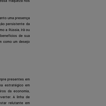
 essa fraqueza nos
 tanto uma presença
ção persistente da
mo a Rússia, Irã ou
 benefícios de sua
ram como um desejo
empre presentes em
ema estratégico em
eiros da economia,
verter. A linha de
star relutante em