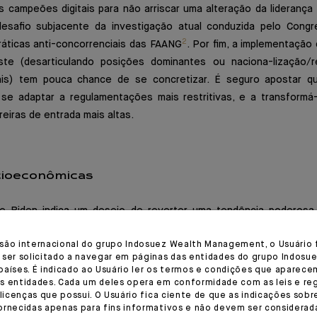
s campeões digitais para não arriscar uma alteração da liderança
desafio subjacente da investigação atual conduzida pelo Cong
2
ráticas anti-concorrenciais das FAANG
. Por fim, a implementaçã
ruste (desarticulando posições dominantes ou naciona-lização/
ais) tem pouca chance de se concretizar. É seguro apostar q
se adaptar a regulamentações mais restritivas, e a transformá
reiras de entrada mais altas.
cioeconômicas
e Biden indica um desejo de reverter uma tendência poderosa
renda e de riqueza ao introduzir uma tributação mais progres
são internacional do grupo Indosuez Wealth Management, o Usuário 
mais alta. Em primeiro lugar, devemos desfazer um mito demo
 ser solicitado a navegar em páginas das entidades do grupo Indosue
 se beneficiaram em particular nos anos Obama, o que custou em
países. É indicado ao Usuário ler os termos e condições que aparece
lo contrário, a média de salários reais subiu mais durante os anos 
s entidades. Cada um deles opera em conformidade com as leis e r
 licenças que possui. O Usuário fica ciente de que as indicações sobr
a causalidade, mas uma coincidência ligada ao fato de que o plen
ornecidas apenas para fins informativos e não devem ser considera
à estagnação dos salários reais. No entanto, a situação das desi