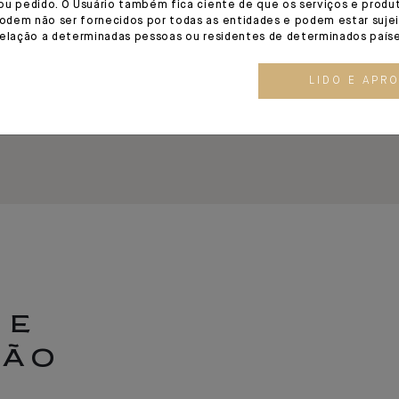
ou pedido. O Usuário também fica ciente de que os serviços e produ
dem não ser fornecidos por todas as entidades e podem estar sujei
relação a determinadas pessoas ou residentes de determinados paíse
LIDO E APR
 E
ÇÃO