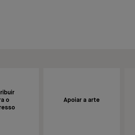
ribuir
Apoiar a arte
ra o
resso