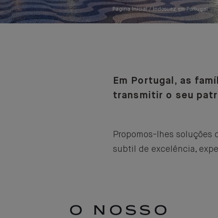
Página Inicial
Indosuez em Portugal
Em Portugal, as famí
transmitir o seu pat
Propomos-lhes soluções d
subtil de excelência, exp
O NOSSO