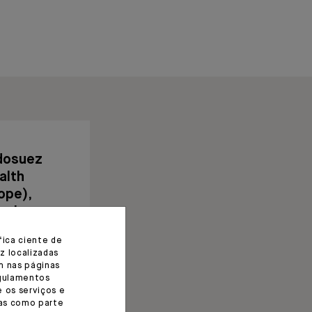
dosuez
alth
ope),
sal em
tugal
fica ciente de
z localizadas
m nas páginas
egulamentos
e os serviços e
das como parte