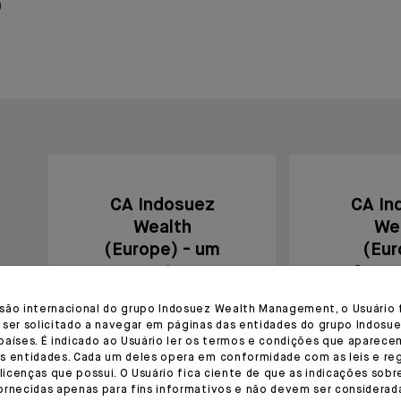
O
CA Indosuez
CA In
Wealth
We
(Europe) - um
(Eur
centro
Sucur
europeu
Por
são internacional do grupo Indosuez Wealth Management, o Usuário 
 ser solicitado a navegar em páginas das entidades do grupo Indosue
países. É indicado ao Usuário ler os termos e condições que aparece
s entidades. Cada um deles opera em conformidade com as leis e r
 licenças que possui. O Usuário fica ciente de que as indicações sobr
ornecidas apenas para fins informativos e não devem ser considera