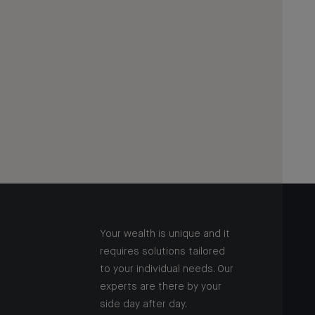
Your wealth is unique and it
requires solutions tailored
to your individual needs. Our
experts are there by your
side day after day.