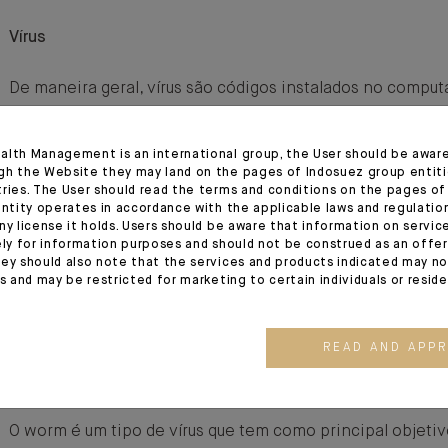
Vírus
De maneira geral, vírus são códigos instalados no compu
autorização nem o conhecimento do proprietário. A sua 
diversos elementos (componentes, dados, etc.), na maio
alth Management is an international group, the User should be awar
mal-intencionada.
gh the Website they may land on the pages of Indosuez group entiti
tries. The User should read the terms and conditions on the pages o
Os antivírus foram desenvolvidos para detectar a assinatu
entity operates in accordance with the applicable laws and regulatio
conhecidos e bloqueá-los. Algumas aplicações de segura
ny license it holds. Users should be aware that information on servi
ely for information purposes and should not be construed as an offer 
rastrear certos comportamentos previsíveis e característi
ey should also note that the services and products indicated may no
detetando vírus desconhecidos.
es and may be restricted for marketing to certain individuals or resid
Os antivírus só são eficazes se a base de assinaturas for a
regularmente. De preferência, programe atualizações auto
READ AND APP
Worms
O worm é um tipo de vírus que tem como principal objeti