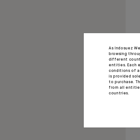
As Indosuez We
browsing throu
different coun
entities. Each 
conditions of a
is provided sol
to purchase. Th
from all entiti
countries.