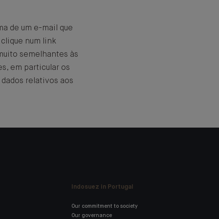
rma de um e-mail que
 clique num link
muito semelhantes às
es, em particular os
 dados relativos aos
Indosuez in Portugal
Our commitment to society
Our governance