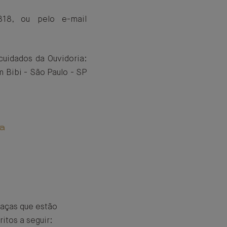
18, ou pelo e-mail
uidados da Ouvidoria:
m Bibi - São Paulo - SP
ia
eaças que estão
itos a seguir: