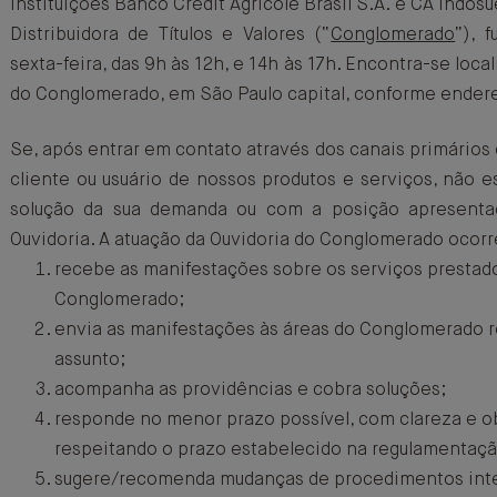
instituições Banco Crédit Agricole Brasil S.A. e CA Indosu
Distribuidora de Títulos e Valores (“
Conglomerado
”), 
sexta-feira, das 9h às 12h, e 14h às 17h. Encontra-se loca
do Conglomerado, em São Paulo capital, conforme ender
Se, após entrar em contato através dos canais primários
cliente ou usuário de nossos produtos e serviços, não es
solução da sua demanda ou com a posição apresentad
Ouvidoria. A atuação da Ouvidoria do Conglomerado ocorr
recebe as manifestações sobre os serviços prestad
Conglomerado;
envia as manifestações às áreas do Conglomerado 
assunto;
acompanha as providências e cobra soluções;
responde no menor prazo possível, com clareza e ob
respeitando o prazo estabelecido na regulamentaçã
sugere/recomenda mudanças de procedimentos int