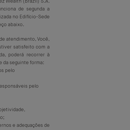
ez Wealth (Brazil) S.A.
funciona de segunda a
lizada no Edifício-Sede
eço abaixo.
 de atendimento, Você,
tiver satisfeito com a
a, poderá recorrer à
e da seguinte forma:
os pelo
responsáveis pelo
jetividade,
o;
ernos e adequações de