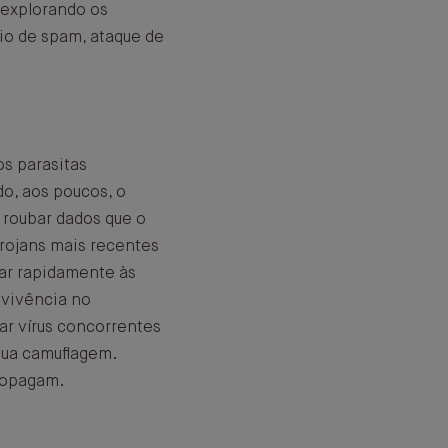
 explorando os
io de spam, ataque de
os parasitas
do, aos poucos, o
roubar dados que o
 Trojans mais recentes
ar rapidamente às
evivência no
ar vírus concorrentes
sua camuflagem.
ropagam.