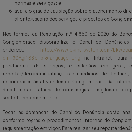
normas e serviços; e
avalia o grau de satisfação sobre o atendimento di
cliente/usuário dos serviços e produtos do Conglom
Nos termos da Resolução n.º 4.859 de 2020 do Banco 
Conglomerado disponibiliza o Canal de Denúncias
endereço
https://www.bkms-system.com/bkwebano
cin=3CAgr18&c=br&language=eng
na Intranet, para u
prestadores de serviços, e cidadãos em geral, 
reportar/denunciar situações ou indícios de ilicitude,
relacionadas às atividades do Conglomerado. As inform
âmbito serão tratadas de forma segura e sigilosa e o r
ser feito anonimamente.
Todas as demandas do Canal de Denúncia serão anali
conforme regras e procedimentos internos do Conglome
regulamentação em vigor. Para realizar seu reporte/denún