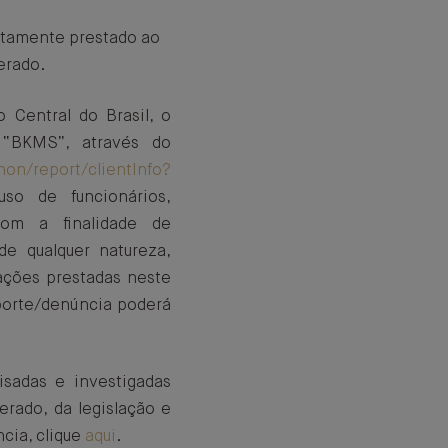
retamente prestado ao
erado.
Central do Brasil, o
 “BKMS”, através do
n/report/clientInfo?
so de funcionários,
com a finalidade de
 de qualquer natureza,
ações prestadas neste
eporte/denúncia poderá
sadas e investigadas
rado, da legislação e
cia, clique
aqui
.